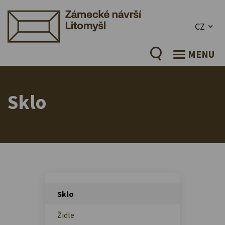
CZ
MENU
Sklo
Sklo
Židle