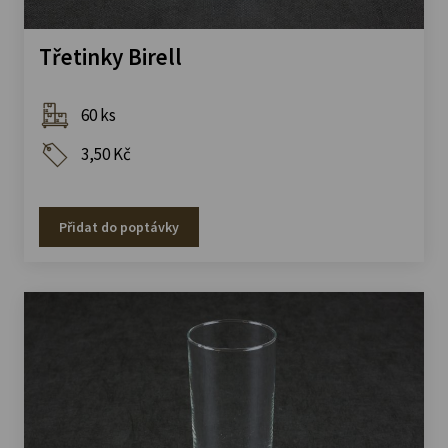
Třetinky Birell
60 ks
3,50 Kč
Přidat do poptávky