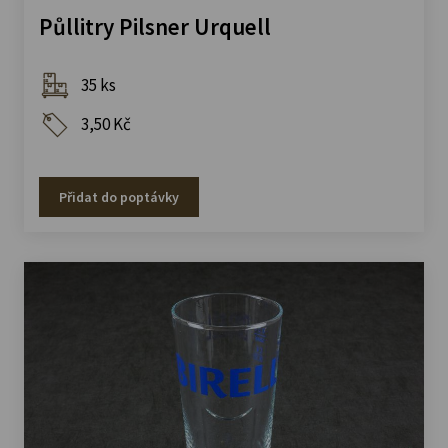
Půllitry Pilsner Urquell
35 ks
3,50 Kč
Přidat do poptávky