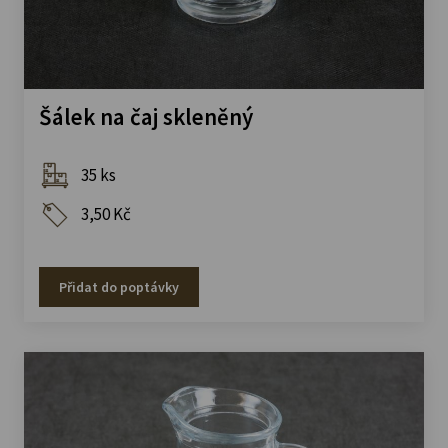
Šálek na čaj skleněný
35 ks
3,50 Kč
Přidat do poptávky