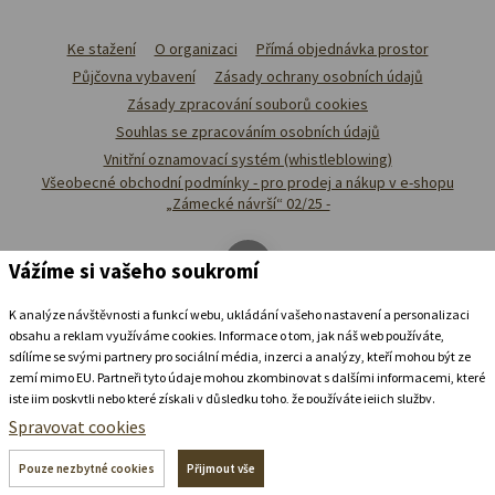
Ke stažení
O organizaci
Přímá objednávka prostor
Půjčovna vybavení
Zásady ochrany osobních údajů
Zásady zpracování souborů cookies
Souhlas se zpracováním osobních údajů
Vnitřní oznamovací systém (whistleblowing)
Všeobecné obchodní podmínky - pro prodej a nákup v e-shopu
„Zámecké návrší“ 02/25 -
Vážíme si vašeho soukromí
K analýze návštěvnosti a funkcí webu, ukládání vašeho nastavení a personalizaci
obsahu a reklam využíváme cookies. Informace o tom, jak náš web používáte,
sdílíme se svými partnery pro sociální média, inzerci a analýzy, kteří mohou být ze
zemí mimo EU. Partneři tyto údaje mohou zkombinovat s dalšími informacemi, které
jste jim poskytli nebo které získali v důsledku toho, že používáte jejich služby.
Podrobné informace
Spravovat cookies
Ubytovat se v
zámeckém
pivovaru
Pouze nezbytné cookies
Přijmout vše
+420 739 337 992
recepce@zamecke-navrsi.cz