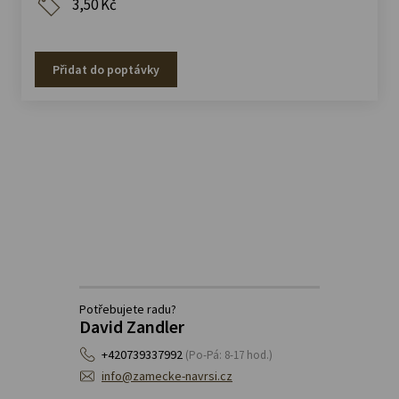
3,50 Kč
Přidat do poptávky
Potřebujete radu?
David Zandler
+420739337992
(Po-Pá: 8-17 hod.)
info@zamecke-navrsi.cz