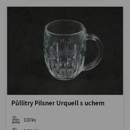
Půllitry Pilsner Urquell s uchem
110 ks