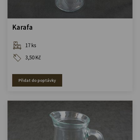
Karafa
17 ks
3,50 Kč
Přidat do poptávky