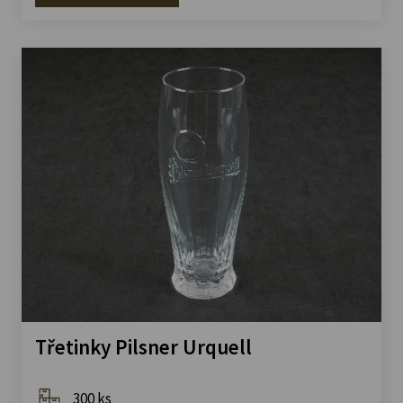
Třetinky Pilsner Urquell
300 ks