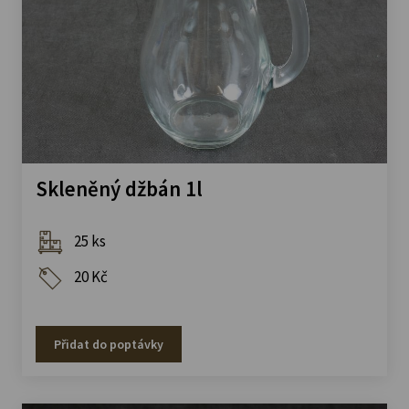
Skleněný džbán 1l
25 ks
20 Kč
Přidat do poptávky